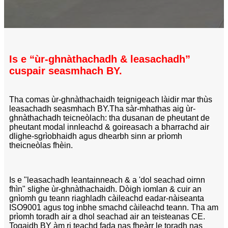
Is e “ùr-ghnàthachadh & leasachadh”
cuspair seasmhach BY.
Tha comas ùr-ghnàthachaidh teignigeach làidir mar thùs
leasachadh seasmhach BY.
Tha sàr-mhathas aig ùr-
ghnàthachadh teicneòlach: tha dusanan de pheutant de
pheutant modal innleachd & goireasach a bharrachd air
dlighe-sgrìobhaidh agus dhearbh sinn ar prìomh
theicneòlas fhèin.
Is e "leasachadh leantainneach & a 'dol seachad oirnn
fhìn" slighe ùr-ghnàthachaidh. Dòigh iomlan & cuir an
gnìomh gu teann riaghladh càileachd eadar-nàiseanta
ISO9001 agus tog inbhe smachd càileachd teann. Tha am
prìomh toradh air a dhol seachad air an teisteanas CE.
Togaidh BY àm ri teachd fada nas fheàrr le toradh nas