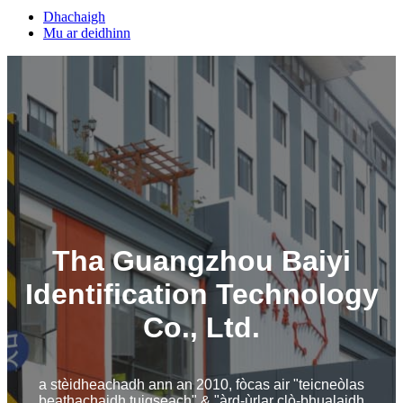
Dhachaigh
Mu ar deidhinn
Tha Guangzhou Baiyi
Identification Technology
Co., Ltd.
a stèidheachadh ann an 2010, fòcas air "teicneòlas
beathachaidh tuigseach" & "àrd-ùrlar clò-bhualaidh