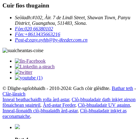
Cuir fios thugainn
Seòladh:
#102, Àir. 7 de Lindi Street, Shawan Town, Panyu
District, Guangzhou, 511483, Sìona.
Fòn:
020 66380102
Fòn:
+8613435663216
Post-d:
easy.oyhh@by-ifeeder.com.cn
© Dlighe-sgrìobhaidh - 2010-2024: Gach còir glèidhte.
Bathar teth
-
Clàr-làraich
Inneal beathachaidh rolla àrd-astar
,
Clò-bhualadair dath inkjet airson
fònaichean sgairteil
,
Àrd-astar Feeder
,
Clò-bhualadair UV againn
,
Inneal-lìonaidh clò-bhualaidh àrd-astar
,
Clò-bhualadair inkjet as
eaconamaiche
,