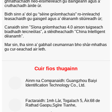
ghnàthachadh neo-eisimeileach gu daingeann agus a’
cruthachadh àirde ùr.
Bidh sinn a’ dol gu “sèine gnìomhachais” ro-innleachd
leasachaidh gu gaisgeil agus a’ dèanamh stiùireadh ùr;
Canaidh sinn "Sìona gnìomhachas 4.0 airson tuigseach
biadhadh teicneòlas", a stèidheachadh "China Intelligent
dèanamh".
Mar sin, tha sinn a’ gabhail ceumannan bho shàr-mhathas
gu cur-seachad air leth.
Cuir fios thugainn
Ainm na Companaidh: Guangzhou Baiyi
Identification Technology Co., Ltd.
Factaraidh: 1mh Làr, Togalach 5, Àir.68 de
Rathad Gaopu,
Sgìre Tianhe,