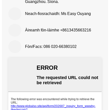
Guangzhou. Sìona.
Neach-fiosrachaidh: Ms Easy Ouyang
Àireamh fòn-làimhe +8613435663216
Fòn/Facs: 086 020-66380102