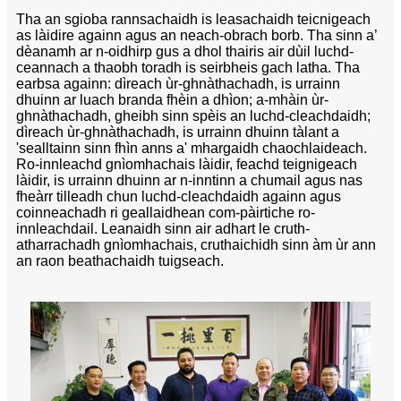
Tha an sgioba rannsachaidh is leasachaidh teicnigeach
as làidire againn agus an neach-obrach borb. Tha sinn a’
dèanamh ar n-oidhirp gus a dhol thairis air dùil luchd-
ceannach a thaobh toradh is seirbheis gach latha. Tha
earbsa againn: dìreach ùr-ghnàthachadh, is urrainn
dhuinn ar luach branda fhèin a dhìon; a-mhàin ùr-
ghnàthachadh, gheibh sinn spèis an luchd-cleachdaidh;
dìreach ùr-ghnàthachadh, is urrainn dhuinn tàlant a
'sealltainn sinn fhìn anns a' mhargaidh chaochlaideach.
Ro-innleachd gnìomhachais làidir, feachd teignigeach
làidir, is urrainn dhuinn ar n-inntinn a chumail agus nas
fheàrr tilleadh chun luchd-cleachdaidh againn agus
coinneachadh ri geallaidhean com-pàirtiche ro-
innleachdail. Leanaidh sinn air adhart le cruth-
atharrachadh gnìomhachais, cruthaichidh sinn àm ùr ann
an raon beathachaidh tuigseach.