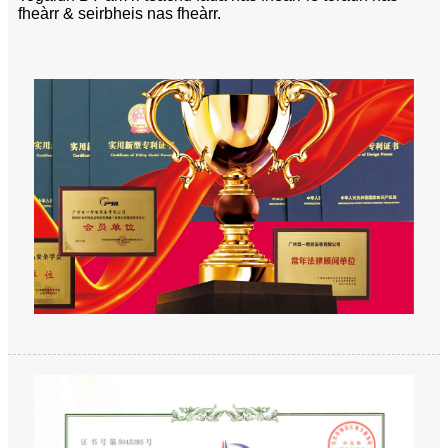
fheàrr & seirbheis nas fheàrr.