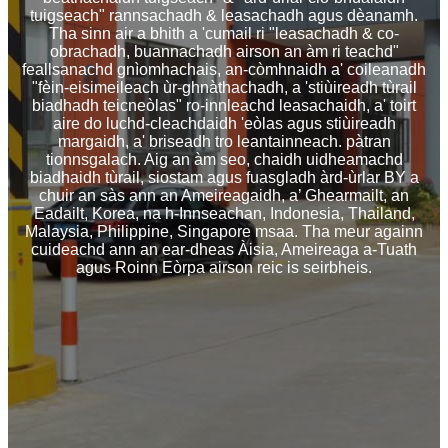
tuigseach" rannsachadh & leasachadh agus dèanamh.
Tha sinn air a bhith a 'cumail ri "leasachadh & co-
obrachadh, buannachadh airson an àm ri teachd"
feallsanachd gnìomhachais, an-còmhnaidh a' coileanadh
"fèin-eisimeileach ùr-ghnàthachadh, a 'stiùireadh tùrail
biadhadh teicneòlas" ro-innleachd leasachaidh, a' toirt
aire do luchd-cleachdaidh 'eòlas agus stiùireadh
margaidh, a' briseadh tro leantainneach. pàtran
tionnsgalach. Aig an àm seo, chaidh uidheamachd
biadhaidh tùrail, siostam agus fuasgladh àrd-ùrlar BY a
chuir an sàs ann an Ameireagaidh, a’ Ghearmailt, an
Eadailt, Korea, na h-Innseachan, Indonesia, Thailand,
Malaysia, Philippine, Singapore msaa. Tha meur againn
cuideachd ann an ear-dheas Àisia, Ameireaga a-Tuath
agus Roinn Eòrpa airson reic is seirbheis.