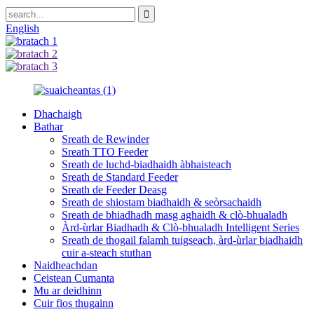
English
Dhachaigh
Bathar
Sreath de Rewinder
Sreath TTO Feeder
Sreath de luchd-biadhaidh àbhaisteach
Sreath de Standard Feeder
Sreath de Feeder Deasg
Sreath de shiostam biadhaidh & seòrsachaidh
Sreath de bhiadhadh masg aghaidh & clò-bhualadh
Àrd-ùrlar Biadhadh & Clò-bhualadh Intelligent Series
Sreath de thogail falamh tuigseach, àrd-ùrlar biadhaidh
cuir a-steach stuthan
Naidheachdan
Ceistean Cumanta
Mu ar deidhinn
Cuir fios thugainn